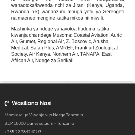
wanaotoka/kwenda nchi za Jirani (Kenya, Uganda,
Rwanda n.k) wanaozuru mbuga yetu ya Serengeti
na maeneo mengine katika mikoa hii miwili.
Mashirika ya ndege yanayotoa huduma katika
kiwanja cha ndege Musoma; Coastal Aviation, Auric
Air, Grumet, Regional Air, Z. Boscovic, Arusha
Medical, Safari Plus, AMREF, Frankfurt Zoological
Society, Air Kenya, Northern Air, TANAPA, East
African Air, Ndege za Serikali
Wasiliana Nasi
Mamlaka ya Viwanja vya Ndege Tanzania
S.L.P 18000 Dar es salaam - Tanzania
+255 22 2842402/3