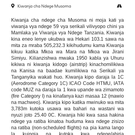
Kiwanja cha Ndege Musoma
Kiwanja cha ndege cha Musoma ni moja kati ya
viwanja vya ndege 59 vya serikali vilivyopo chini ya
Mamlaka ya Viwanja vya Ndege Tanzania. Kiwanja
kina eneo lenye ukubwa wa Hekari 103.1 sawa na
mita za mraba 505,232.3 kikihudumu kama Kiwanja
kikuu katika Mkoa wa Mara na Mkoa wa Jirani
Simiyu. Kilianzishwa mwaka 1950 kabla ya Uhuru
kikiwa ni kiwanja kidogo (airstrip) kinachomilikiwa
na Kanisa na baadae kumilikiwa na Serikali ya
Tanganyika wakati huo. Kiwanja kipo daraja la 1C
(Aerodrome Category 1C) ICAO Code HTMU, IATA
code MUZ na daraja la 1 kwa upande wa zimamoto
(fire Category I) na kinafanya kazi masaa 12 (mawio
na machweo). Kiwanja kipo katika mwinuko wa mita
3,783m kutoka usawa wa bahari na wastani wa
nyuzi joto 25.40 0C. Kiwanja hiki kwa sasa hakina
ndege ya ratiba kinatoa huduma kwa ndege zisizo
na ratiba (non-scheduled flights) na pia kama lango
la kuingia na kutoka kwa ndege/abiria