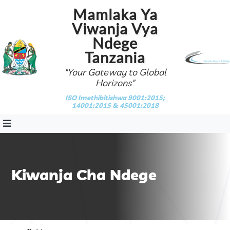
Mamlaka Ya
Viwanja Vya
Ndege
Tanzania
"Your Gateway to Global
Horizons"
ISO Imethibitishwa 9001:2015;
14001:2015 & 45001:2018
Kiwanja Cha Ndege