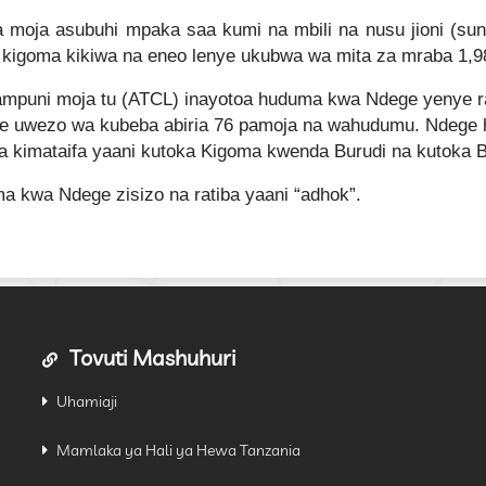
aa moja asubuhi mpaka saa kumi na mbili na nusu jioni (su
 kigoma kikiwa na eneo lenye ukubwa wa mita za mraba 1,9
mpuni moja tu (ATCL) inayotoa huduma kwa Ndege yenye ra
uwezo wa kubeba abiria 76 pamoja na wahudumu. Ndege hiy
a kimataifa yaani kutoka Kigoma kwenda Burudi na kutoka B
a kwa Ndege zisizo na ratiba yaani “adhok”.
Tovuti Mashuhuri
Uhamiaji
Mamlaka ya Hali ya Hewa Tanzania