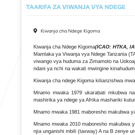
TAARIFA ZA VIWANJA VYA NDEGE
Kiwanja cha Ndege Kigoma
Kiwanja cha Ndege Kigoma
(ICAO: HTKA, I
Mamlaka ya Viwanja vya Ndege Tanzania (T
viwango vya huduma za Zimamoto na Uokoa
ndani ya nchi na wakati mwingine kinahudumi
Kiwanja cha ndege Kigoma kilianzishwa mwaka
Mnamo mwaka 1979 ukarabati mkubwa na md
mashirika ya ndege ya Afrika mashariki kutum
Mnamo mwaka 1981 maboresho makubwa yalifan
Mnamo mwaka 2010 maboresho makubwa yali
njia unganishi mbili (taxway) A na B zenye 