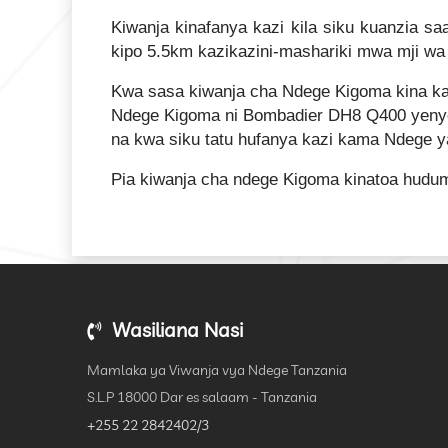
Kiwanja kinafanya kazi kila siku kuanzia s
kipo 5.5km kazikazini-mashariki mwa mji wa
Kwa sasa kiwanja cha Ndege Kigoma kina ka
Ndege Kigoma ni Bombadier DH8 Q400 yenye 
na kwa siku tatu hufanya kazi kama Ndege y
Pia kiwanja cha ndege Kigoma kinatoa hudum
Wasiliana Nasi
Mamlaka ya Viwanja vya Ndege Tanzania
S.L.P 18000 Dar es salaam - Tanzania
+255 22 2842402/3