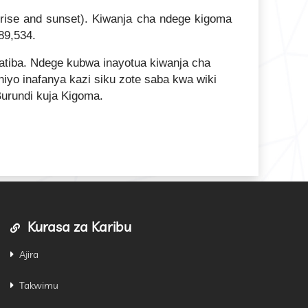
nrise and sunset). Kiwanja cha ndege kigoma
89,534.
tiba. Ndege kubwa inayotua kiwanja cha
o inafanya kazi siku zote saba kwa wiki
urundi kuja Kigoma.
Kurasa za Karibu
Ajira
Takwimu