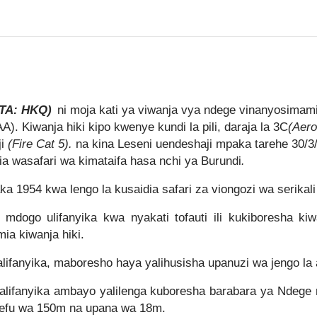
ATA: HKQ)
ni moja kati ya viwanja vya ndege vinanyosima
AA).
Kiwanja hiki kipo kwenye kundi la pili, daraja la 3C
(Aer
ji
(Fire Cat 5).
na kina Leseni uendeshaji mpaka tarehe 30/3/
a wasafari wa kimataifa hasa nchi ya Burundi
.
 1954 kwa lengo la kusaidia safari za viongozi wa serikal
ogo ulifanyika kwa nyakati tofauti ili kukiboresha kiw
ia kiwanja hiki.
yika, maboresho haya yalihusisha upanuzi wa jengo la abi
fanyika ambayo yalilenga kuboresha barabara ya Ndege
urefu wa 150m na upana wa 18m.