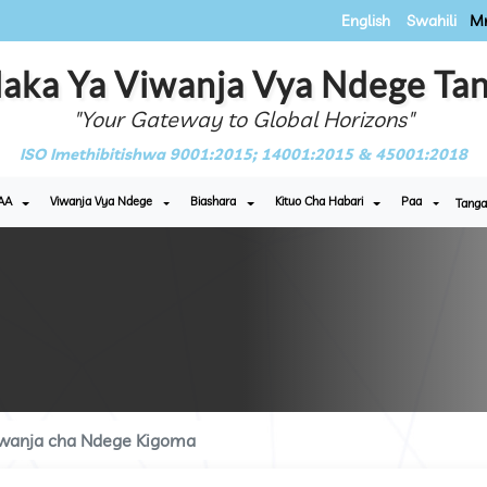
English
Swahili
Mr
aka Ya Viwanja Vya Ndege Tan
"Your Gateway to Global Horizons"
ISO Imethibitishwa 9001:2015; 14001:2015 & 45001:2018
AA
Viwanja Vya Ndege
Biashara
Kituo Cha Habari
Paa
Tanga
wanja cha Ndege Kigoma