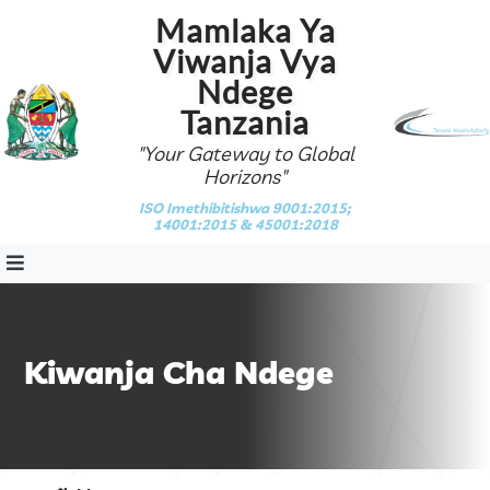
Mamlaka Ya
Viwanja Vya
Ndege
Tanzania
"Your Gateway to Global
Horizons"
ISO Imethibitishwa 9001:2015;
14001:2015 & 45001:2018
Kiwanja Cha Ndege